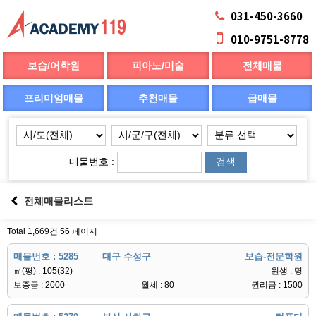
031-450-3660
010-9751-8778
보습/어학원
피아노/미술
전체매물
프리미엄매물
추천매물
급매물
매물번호 :
검색
전체매물리스트
Total 1,669건
56 페이지
매물번호 : 5285
대구 수성구
보습-전문학원
㎡(평) : 105(32)
원생 : 명
보증금 : 2000
월세 : 80
권리금 : 1500