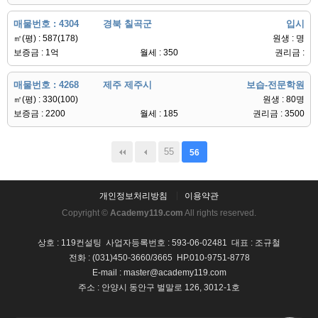
매물번호 : 4304
경북 칠곡군
입시
㎡(평) : 587(178)
원생 : 명
보증금 : 1억
월세 : 350
권리금 :
매물번호 : 4268
제주 제주시
보습-전문학원
㎡(평) : 330(100)
원생 : 80명
보증금 : 2200
월세 : 185
권리금 : 3500
55
56
개인정보처리방침
이용약관
Copyright ©
Academy119.com
All rights reserved.
상호 : 119컨설팅 사업자등록번호 : 593-06-02481 대표 : 조규철
전화 : (031)450-3660/3665 HP.010-9751-8778
E-mail : master@academy119.com
주소 : 안양시 동안구 벌말로 126, 3012-1호