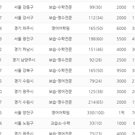
7
서울 강동구
보습-수학전문
99(30)
2000
1
7
서울 강서구
보습-영수전문
112(34)
2000
1
4
경기 파주시
영어어학원
165(50)
6000
3
3
서울 광진구
보습-수학전문
198(60)
5500
4
2
경기 하남시
보습-수학전문
151(46)
4000
3
1
경기 남양주시
보습-영수전문
92(28)
2500
1
7
서울 강북구
보습-수학전문
165(50)
9500
3
5
경기 수원시
보습-영어전문
79(24)
3000
2
0
경기 광주시
보습-영어전문
125(38)
3000
2
7
경기 수원시
보습-영수전문
214(65)
2000
1
5
서울 양천구
영어어학원
330(100)
1억
7
4
서울 노원구
교습소-수학
33(10)
1000
2
경기 광주시
보습-영어전문
75(23)
4000
2