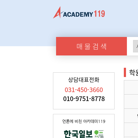
매 물 검 색
학
상담대표전화
031-450-3660
010-9751-8778
언론에 비친 아카데미119