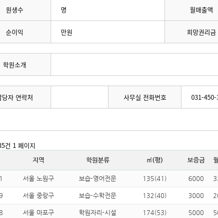
원생수
명
월매출액
순이익
만원
희망권리금
학원소개
담당자 연락처
사무실 전화번호
031-450-
935건
1 페이지
지역
학원분류
㎡(평)
보증금
1
서울 노원구
보습-영어전문
135(41)
6000
3
9
서울 중랑구
보습-수학전문
132(40)
3000
2
8
서울 마포구
학원자리-시설
174(53)
5000
5