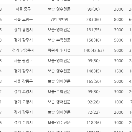
8
서울 중구
보습-영수전문
99(30)
3000
3
6
서울 노원구
영어어학원
283(86)
8000
6
5
경기 용인시
보습-영어전문
181(55)
3000
1
3
경기 광주시
보습-수학전문
158(48)
5000
1
7
경기 남양주시
학원자리-시설
140(42.63)
5000
3
5
서울 광진구
보습-영어전문
99(30)
3000
2
4
경기 광주시
보습-영수전문
148(45)
1500
1
3
서울 강동구
보습-영어전문
165(50)
5000
4
2
경기 고양시
보습-수학전문
99(30)
3000
2
1
경기 고양시
보습-영어전문
92(28)
1000
7
경기 광주시
보습-영어전문
72(22)
2000
1
6
경기 수원시
보습-영수전문
118(36)
3000
2