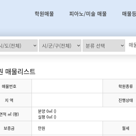
학원매물
피아노/미술 매물
매물
매물
원 매물리스트
매물번호
학원종류
지 역
진행상태
분양 0㎡ ()
면적 ㎡ (평)
실평 0㎡ ()
보증금
만원
월세