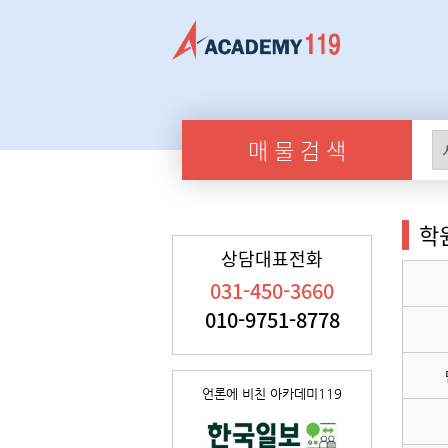
매 물 검 색
학
상담대표전화
031-450-3660
010-9751-8778
언론에 비친 아카데미119