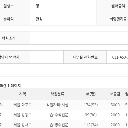
원생수
명
월매출액
순이익
만원
희망권리금
학원소개
담당자 연락처
사무실 전화번호
031-450-
936건
1 페이지
지역
학원분류
㎡(평)
보증금
8
서울 마포구
학원자리-시설
174(53)
5000
5
7
서울 강동구
보습-수학전문
99(30)
2000
1
7
서울 강서구
보습-영수전문
112(34)
2000
1