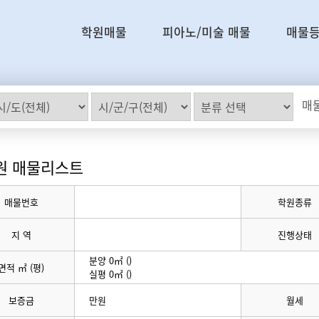
학원매물
피아노/미술 매물
매물
매물
원 매물리스트
매물번호
학원종류
지 역
진행상태
분양 0㎡ ()
면적 ㎡ (평)
실평 0㎡ ()
보증금
만원
월세