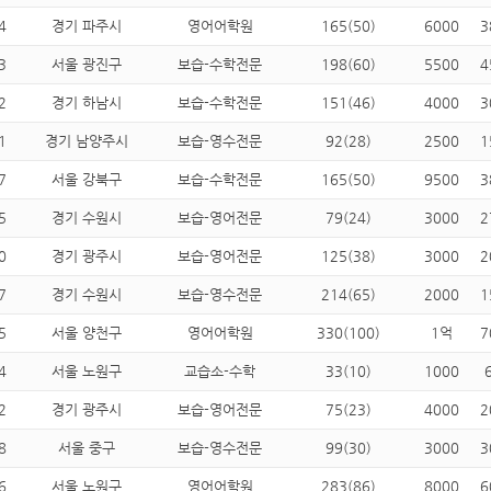
4
경기 파주시
영어어학원
165(50)
6000
3
3
서울 광진구
보습-수학전문
198(60)
5500
4
2
경기 하남시
보습-수학전문
151(46)
4000
3
1
경기 남양주시
보습-영수전문
92(28)
2500
1
7
서울 강북구
보습-수학전문
165(50)
9500
3
5
경기 수원시
보습-영어전문
79(24)
3000
2
0
경기 광주시
보습-영어전문
125(38)
3000
2
7
경기 수원시
보습-영수전문
214(65)
2000
1
5
서울 양천구
영어어학원
330(100)
1억
7
4
서울 노원구
교습소-수학
33(10)
1000
2
경기 광주시
보습-영어전문
75(23)
4000
2
8
서울 중구
보습-영수전문
99(30)
3000
3
6
서울 노원구
영어어학원
283(86)
8000
6