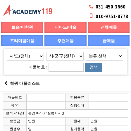
031-450-3660
010-9751-8778
보습/어학원
피아노/미술
전체매물
프리미엄매물
추천매물
급매물
매물번호 :
검색
학원 매물리스트
매물번호
학원종류
지 역
진행상태
면적 ㎡ (평)
분양 0㎡ () / 실평 0㎡ ()
보증금
만원
월세
만원
원생수
명
월매출액
만원