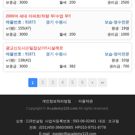
보증금 : 3000
월세 : 200
권리금 : 2500
2000여 세대 아파트/차량 무/수업 무!!
매물번호 : 91873
경기 수원시
보습-영수전문
㎡(평) : 155(47)
원생 : 19명
보증금 : 3000
월세 : 200
권리금 : 1000
광교신도시@밀집상가!!시설깨끗
매물번호 : 91871
경기 수원시
보습-영어전문
㎡(평) : 138(42)
원생 : 33명
보증금 : 3000
월세 : 382
권리금 : 700
2
3
4
5
6
1
개인정보처리방침
이용약관
Copyright ©
Academy119.com
All rights reserved.
상호 : 119컨설팅 사업자등록번호 : 593-06-02481 대표 : 조규철
전화 : (031)450-3660/3665 HP.010-9751-8778
E-mail : master@academy119.com