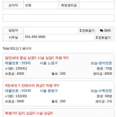
순이익
만원
희망권리금
담당자
전화걸기
SMS
031-450-3660
사무실
전화걸기
Total 931건
1 페이지
일만세대 중심 상권!! 시설 상급!! 차량 무!!
매물번호 : 91941
서울 노원구
보습-영어전문
㎡(평) : 135(41)
원생 : 73명
보증금 : 4000
월세 : 330
권리금 : 8500
4천세대 !! 인테리어 최상!! 차량 무!!
매물번호 : 91939
서울 중랑구
보습-수학전문
㎡(평) : 132(40)
원생 : 68명
보증금 : 3000
월세 : 200
권리금 : 1억
학원가!! 입지 상급!! 시설 상급!!