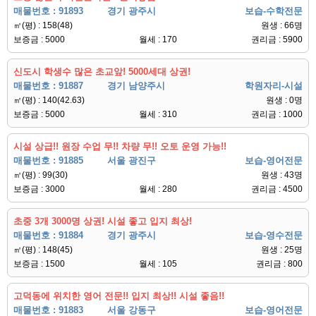
매물번호 : 91893
경기 광주시
보습-수학전문
㎡(평) : 158(48)
원생 : 66명
보증금 : 5000
월세 : 170
권리금 : 5900
신도시 학생수 많은 초교앞! 5000세대 상권!
매물번호 : 91887
경기 남양주시
학원자리-시설
㎡(평) : 140(42.63)
원생 : 0명
보증금 : 5000
월세 : 310
권리금 : 1000
시설 상급!! 원장 수업 무!! 차량 무!! 오토 운영 가능!!
매물번호 : 91885
서울 광진구
보습-영어전문
㎡(평) : 99(30)
원생 : 43명
보증금 : 3000
월세 : 280
권리금 : 4500
초중 3개 3000명 상권! 시설 좋고 입지 최상!
매물번호 : 91884
경기 광주시
보습-영수전문
㎡(평) : 148(45)
원생 : 25명
보증금 : 1500
월세 : 105
권리금 : 800
고덕동에 위치한 영어 전문!! 입지 최상!! 시설 좋음!!
매물번호 : 91883
서울 강동구
보습-영어전문