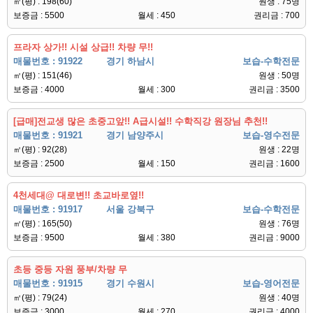
㎡(평) : 198(60)
원생 : 75명
보증금 : 5500
월세 : 450
권리금 : 700
프라자 상가!! 시설 상급!! 차량 무!!
매물번호 : 91922
경기 하남시
보습-수학전문
㎡(평) : 151(46)
원생 : 50명
보증금 : 4000
월세 : 300
권리금 : 3500
[급매]전교생 많은 초중고앞!! A급시설!! 수학직강 원장님 추천!!
매물번호 : 91921
경기 남양주시
보습-영수전문
㎡(평) : 92(28)
원생 : 22명
보증금 : 2500
월세 : 150
권리금 : 1600
4천세대@ 대로변!! 초교바로옆!!
매물번호 : 91917
서울 강북구
보습-수학전문
㎡(평) : 165(50)
원생 : 76명
보증금 : 9500
월세 : 380
권리금 : 9000
초등 중등 자원 풍부/차량 무
매물번호 : 91915
경기 수원시
보습-영어전문
㎡(평) : 79(24)
원생 : 40명
보증금 : 3000
월세 : 270
권리금 : 4000