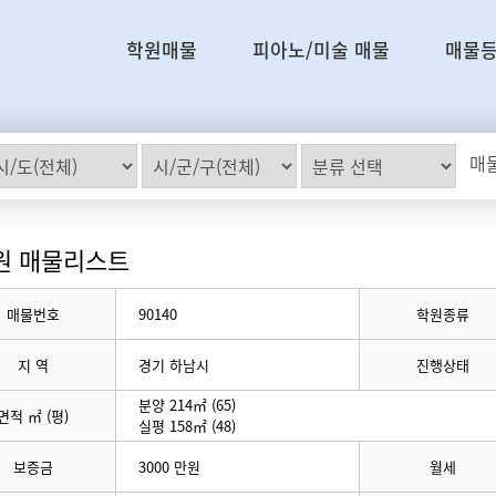
학원매물
피아노/미술 매물
매물
매물
원 매물리스트
매물번호
90140
학원종류
지 역
경기 하남시
진행상태
분양 214㎡ (65)
면적 ㎡ (평)
실평 158㎡ (48)
보증금
3000 만원
월세