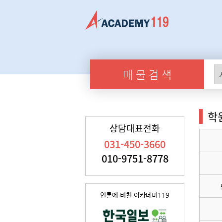
매 물 검 색
학
상담대표전화
031-450-3660
010-9751-8778
언론에 비친 아카데미119