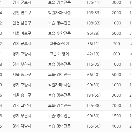
1
경기 군포시
보습-영수전문
135(41)
3000
1
4
인천 연수구
학원자리-시설
108(33)
2000
1
2
인천 남동구
보습-영수전문
108(33)
1000
1
3
서울 마포구
보습-수학전문
95(29)
5000
3
2
경기 군포시
교습소-영어
36(11)
700
1
경기 고양시
교습소-영어
42(13)
600
8
경기 부천시
보습-영수전문
115(35)
1000
1
0
서울 송파구
보습-영어전문
66(20)
5000
2
9
경기 고양시
학원자리-시설
99(30)
1000
1
6
서울 송파구
보습-영수전문
194(59)
3000
2
4
경기 고양시
보습-영수전문
125(38)
2000
1
8
경기 부천시
보습-영수전문
99(30)
1500
1
5
경기 하남시
보습-영어전문
165(50)
4000
2