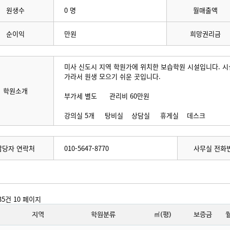
원생수
0 명
월매출액
순이익
만원
희망권리금
미사 신도시 지역 학원가에 위치한 보습학원 시설입니다. 시
가라서 원생 모으기 쉬운 곳입니다.
학원소개
부가세 별도 관리비 60만원
강의실 5개 탕비실 상담실 휴게실 데스크
담당자 연락처
010-5647-8770
사무실 전화
935건
10 페이지
지역
학원분류
㎡(평)
보증금