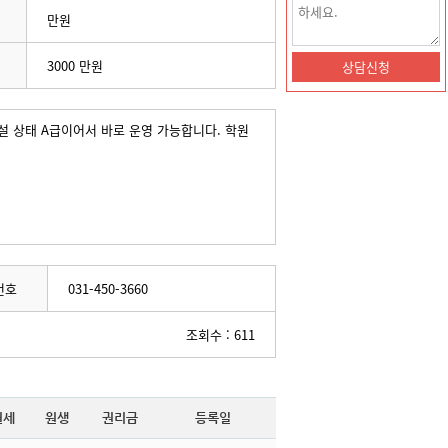
만원
3000 만원
설 상태 A급이어서 바로 운영 가능합니다. 학원
번호
031-450-3660
조회수 : 611
월세
원생
권리금
등록일