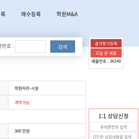
등록
매수등록
학원M&A
즐겨찾기등록
번호 :
검색
오늘 본 매물
매물번호 :
90140
학원자리-시설
계약가능
1:1 상담신청
300 만원