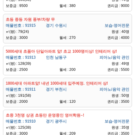
보증금 : 9500
월세 : 380
권리금 : 9000
초등 중등 자원 풍부/차량 무
매물번호 : 91915
경기 수원시
보습-영어전문
㎡(평) : 79(24)
원생 : 40명
보증금 : 3000
월세 : 270
권리금 : 4000
5000세대 초품아 단일아파트 앞! 초교 1000명이상! 인테리어 상!
매물번호 : 91913
인천 남동구
피아노/음악 관인
㎡(평) : 128(39)
원생 : 49명
보증금 : 2500
월세 : 200
권리금 : 5500
1800세대 아파트앞! 내년 1000세대 입주예정. 인테리어 상!
매물번호 : 91911
경기 부천시
피아노/음악 관인
㎡(평) : 191(58)
원생 : 50명
보증금 : 2000
월세 : 120
권리금 : 3500
초중 3천명 상권 초등만 운영중인 영어학원~!
매물번호 : 91910
경기 광주시
보습-영어전문
㎡(평) : 125(38)
원생 : 35명
보증금 : 3000
월세 : 209
권리금 : 3500