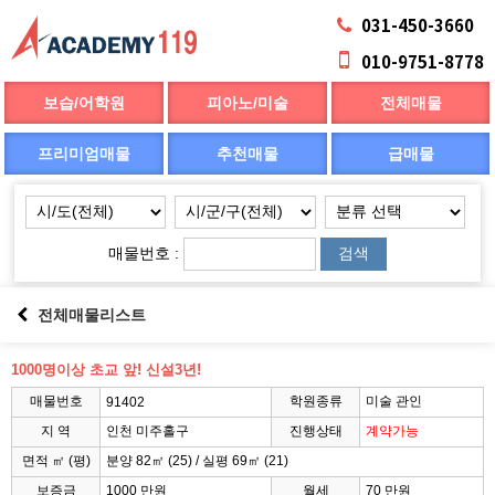
031-450-3660
010-9751-8778
보습/어학원
피아노/미술
전체매물
프리미엄매물
추천매물
급매물
매물번호 :
검색
전체매물리스트
1000명이상 초교 앞! 신설3년!
매물번호
학원종류
미술 관인
91402
지 역
인천 미주홀구
진행상태
계약가능
면적 ㎡ (평)
분양 82㎡ (25) / 실평 69㎡ (21)
보증금
1000 만원
월세
70 만원