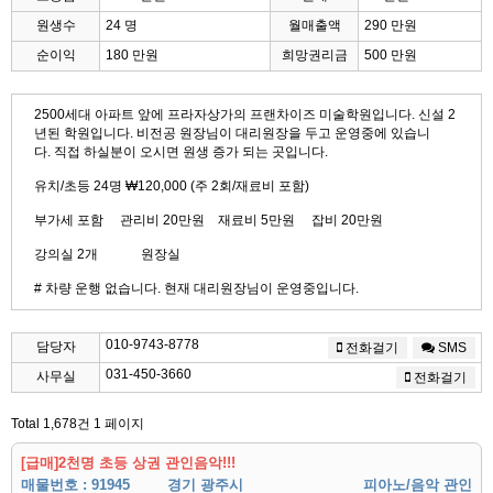
원생수
24 명
월매출액
290 만원
순이익
180 만원
희망권리금
500 만원
2500세대 아파트 앞에 프라자상가의 프랜차이즈 미술학원입니다. 신설 2
년된 학원입니다. 비전공 원장님이 대리원장을 두고 운영중에 있습니
다. 직접 하실분이 오시면 원생 증가 되는 곳입니다.
유치/초등 24명 ₩120,000 (주 2회/재료비 포함)
부가세 포함 관리비 20만원 재료비 5만원 잡비 20만원
강의실 2개 원장실
# 차량 운행 없습니다. 현재 대리원장님이 운영중입니다.
010-9743-8778
담당자
전화걸기
SMS
031-450-3660
사무실
전화걸기
Total 1,678건
1 페이지
[급매]2천명 초등 상권 관인음악!!!
매물번호 : 91945
경기 광주시
피아노/음악 관인