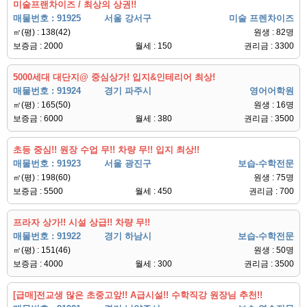
미술프랜차이즈 / 최상의 상권!!
매물번호 : 91925
서울 강서구
미술 프렌차이즈
㎡(평) : 138(42)
원생 : 82명
보증금 : 2000
월세 : 150
권리금 : 3300
5000세대 대단지@ 중심상가! 입지&인테리어 최상!
매물번호 : 91924
경기 파주시
영어어학원
㎡(평) : 165(50)
원생 : 16명
보증금 : 6000
월세 : 380
권리금 : 3500
초등 중심!! 원장 수업 무!! 차량 무!! 입지 최상!!
매물번호 : 91923
서울 광진구
보습-수학전문
㎡(평) : 198(60)
원생 : 75명
보증금 : 5500
월세 : 450
권리금 : 700
프라자 상가!! 시설 상급!! 차량 무!!
매물번호 : 91922
경기 하남시
보습-수학전문
㎡(평) : 151(46)
원생 : 50명
보증금 : 4000
월세 : 300
권리금 : 3500
[급매]전교생 많은 초중고앞!! A급시설!! 수학직강 원장님 추천!!