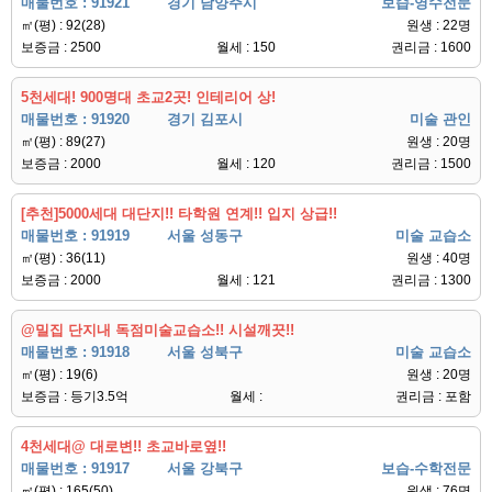
매물번호 : 91921
경기 남양주시
보습-영수전문
㎡(평) : 92(28)
원생 : 22명
보증금 : 2500
월세 : 150
권리금 : 1600
5천세대! 900명대 초교2곳! 인테리어 상!
매물번호 : 91920
경기 김포시
미술 관인
㎡(평) : 89(27)
원생 : 20명
보증금 : 2000
월세 : 120
권리금 : 1500
[추천]5000세대 대단지!! 타학원 연계!! 입지 상급!!
매물번호 : 91919
서울 성동구
미술 교습소
㎡(평) : 36(11)
원생 : 40명
보증금 : 2000
월세 : 121
권리금 : 1300
@밀집 단지내 독점미술교습소!! 시설깨끗!!
매물번호 : 91918
서울 성북구
미술 교습소
㎡(평) : 19(6)
원생 : 20명
보증금 : 등기3.5억
월세 :
권리금 : 포함
4천세대@ 대로변!! 초교바로옆!!
매물번호 : 91917
서울 강북구
보습-수학전문
㎡(평) : 165(50)
원생 : 76명