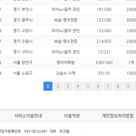
1
경기 부천시
피아노/음악 관인
191(58)
2000
0
경기 광주시
보습-영어전문
125(38)
3000
8
경기 고양시
피아노/음악 관인
132(40)
1000
7
경기 수원시
보습-영수전문
214(65)
2000
6
경기 구리시
피아노/음악 관인
72(22)
2000
5
서울 양천구
영어어학원
330(100)
1억
4
서울 노원구
교습소-수학
33(10)
1000
음
맨끝
2
3
4
5
6
7
8
9
1
서비스이용안내
이용약관
개인정보처리방침
업자등록번호 : 593-06-02481 대표 : 조규철