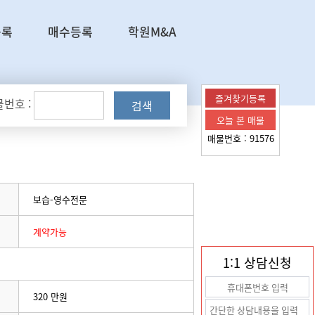
등록
매수등록
학원M&A
즐겨찾기등록
번호 :
검색
오늘 본 매물
매물번호 :
91576
보습-영수전문
계약가능
1:1 상담신청
320 만원