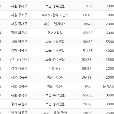
7
서울 강서구
보습-영수전문
112(34)
2000
6
서울 구로구
피아노/음악 교습소
33(10)
1000
5
서울 강서구
미술 프렌차이즈
138(42)
2000
4
경기 파주시
영어어학원
165(50)
6000
3
서울 광진구
보습-수학전문
198(60)
5500
2
경기 하남시
보습-수학전문
151(46)
4000
1
경기 남양주시
보습-영수전문
92(28)
2500
0
경기 김포시
미술 관인
89(27)
2000
9
서울 성동구
미술 교습소
36(11)
2000
8
서울 성북구
미술 교습소
19(6)
등기3.
7
서울 강북구
보습-수학전문
165(50)
9500
5
경기 수원시
보습-영어전문
79(24)
3000
3
인천 남동구
피아노/음악 관인
128(39)
2500