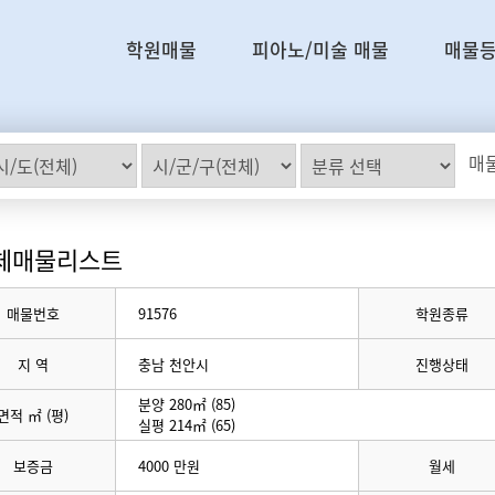
학원매물
피아노/미술 매물
매물
매물
체매물리스트
매물번호
91576
학원종류
지 역
충남 천안시
진행상태
분양 280㎡ (85)
면적 ㎡ (평)
실평 214㎡ (65)
보증금
4000 만원
월세