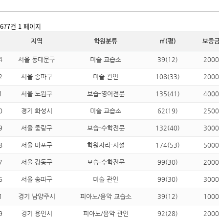
1,677건
1 페이지
지역
학원분류
㎡(평)
보증
4
서울 동대문구
미술 교습소
39(12)
2000
2
서울 송파구
미술 관인
108(33)
2000
1
서울 노원구
보습-영어전문
135(41)
4000
0
경기 화성시
미술 교습소
62(19)
2500
9
서울 중랑구
보습-수학전문
132(40)
3000
8
서울 마포구
학원자리-시설
174(53)
5000
7
서울 강동구
보습-수학전문
99(30)
2000
6
서울 송파구
미술 관인
99(30)
3000
1
경기 남양주시
피아노/음악 교습소
39(12)
1000
9
경기 용인시
피아노/음악 관인
92(28)
2000